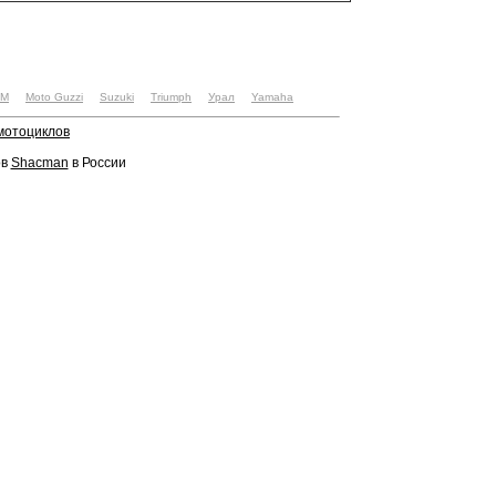
TM
Moto Guzzi
Suzuki
Triumph
Урал
Yamaha
 мотоциклов
ов
Shacman
в России