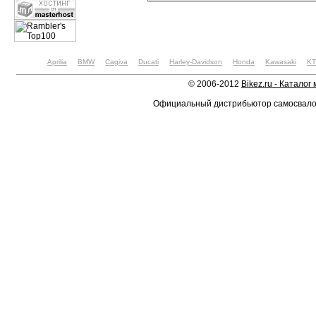
Aprilia
BMW
Cagiva
Ducati
Harley-Davidson
Honda
Kawasaki
K
© 2006-2012
Bikez.ru - Каталог
Официальный дистрибьютор самосвал