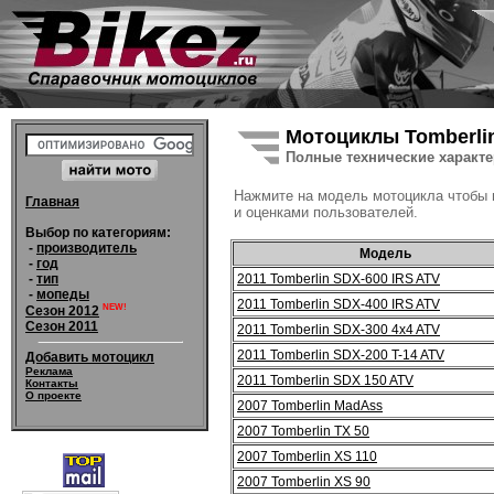
Мотоциклы Tomberli
Полные технические характ
Нажмите на модель мотоцикла чтобы
Главная
и оценками пользователей.
Выбор по категориям:
-
производитель
Модель
-
год
2011 Tomberlin SDX-600 IRS ATV
-
тип
-
мопеды
2011 Tomberlin SDX-400 IRS ATV
NEW!
Сезон 2012
Сезон 2011
2011 Tomberlin SDX-300 4x4 ATV
2011 Tomberlin SDX-200 T-14 ATV
Добавить мотоцикл
Реклама
2011 Tomberlin SDX 150 ATV
Контакты
О проекте
2007 Tomberlin MadAss
2007 Tomberlin TX 50
2007 Tomberlin XS 110
2007 Tomberlin XS 90