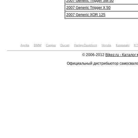
2007 Generic Trigger SM 50
2007 Generic Trigger X 50
2007 Generic XOR 125
Aprilia
BMW
Cagiva
Ducati
Harley-Davidson
Honda
Kawasaki
K
© 2006-2012
Bikez.ru - Каталог
Официальный дистрибьютор самосвал