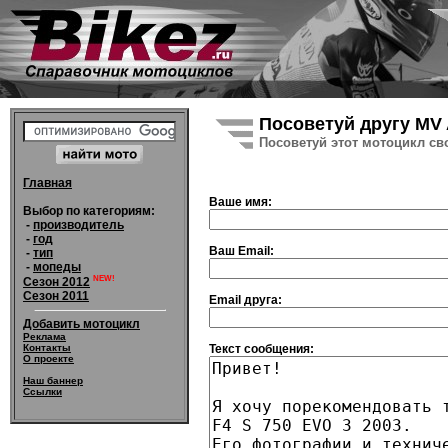
Посоветуй другу MV 
Посоветуй этот мотоцикл св
Главная
Ваше имя:
Выбор по категориям:
-
производитель
-
год
Ваш Email:
-
тип
-
мопеды
NEW!
Сезон 2012
Сезон 2011
Email друга:
Добавить мотоцикл
Реклама
Текст сообщения:
Контакты
О проекте
Наш баннер
Ссылки