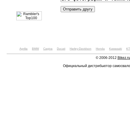
Aprilia
BMW
Cagiva
Ducati
Harley-Davidson
Honda
Kawasaki
K
© 2006-2012
Bikez.r
Официальный дистрибьютор самосвал