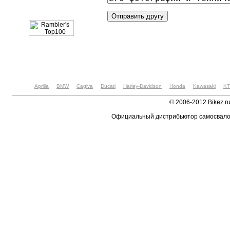
Aprilia
BMW
Cagiva
Ducati
Harley-Davidson
Honda
Kawasaki
K
© 2006-2012
Bikez.r
Официальный дистрибьютор самосвал