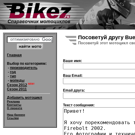
Посоветуй другу Buel
Посоветуй этот мотоцикл св
Главная
Ваше имя:
Выбор по категориям:
-
производитель
-
год
Ваш Email:
-
тип
-
мопеды
NEW!
Сезон 2012
Сезон 2011
Email друга:
Добавить мотоцикл
Реклама
Текст сообщения:
Контакты
О проекте
Наш баннер
Ссылки