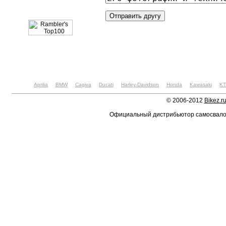
Aprilia
BMW
Cagiva
Ducati
Harley-Davidson
Honda
Kawasaki
K
© 2006-2012
Bikez.r
Официальный дистрибьютор самосвал