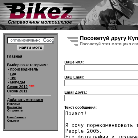
Посоветуй другу Kym
Посоветуй этот мотоцикл св
Главная
Ваше имя:
Выбор по категориям:
-
производитель
-
год
Ваш Email:
-
тип
-
мопеды
NEW!
Сезон 2012
Сезон 2011
Email друга:
Добавить мотоцикл
Реклама
Текст сообщения:
Контакты
О проекте
Наш баннер
Ссылки