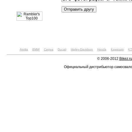
Aprilia
BMW
Cagiva
Ducati
Harley-Davidson
Honda
Kawasaki
K
© 2006-2012
Bikez.r
Официальный дистрибьютор самосвал