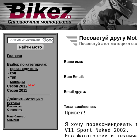
Посоветуй другу Moto
Посоветуй этот мотоцикл св
Главная
Ваше имя:
Выбор по категориям:
-
производитель
-
год
Ваш Email:
-
тип
-
мопеды
NEW!
Сезон 2012
Сезон 2011
Email друга:
Добавить мотоцикл
Реклама
Текст сообщения:
Контакты
О проекте
Наш баннер
Ссылки