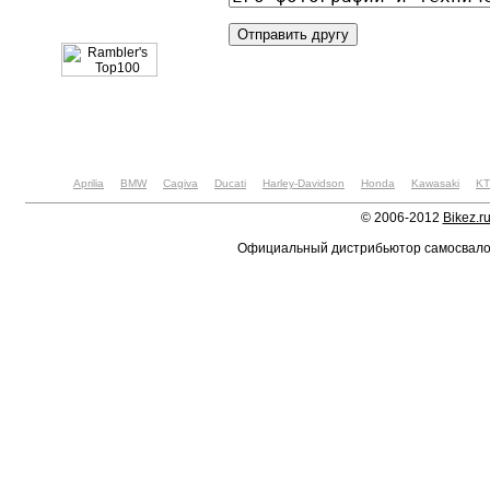
Aprilia
BMW
Cagiva
Ducati
Harley-Davidson
Honda
Kawasaki
K
© 2006-2012
Bikez.r
Официальный дистрибьютор самосвал