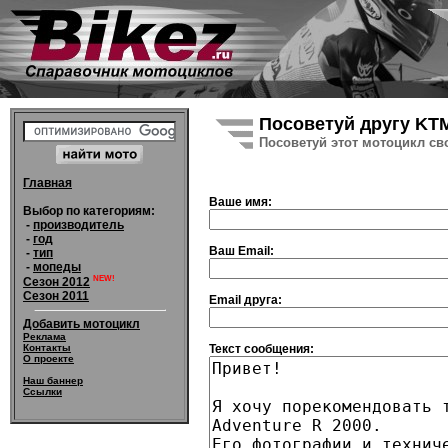
Посоветуй другу KTM
Посоветуй этот мотоцикл св
Главная
Ваше имя:
Выбор по категориям:
-
производитель
-
год
Ваш Email:
-
тип
-
мопеды
NEW!
Сезон 2012
Сезон 2011
Email друга:
Добавить мотоцикл
Реклама
Текст сообщения:
Контакты
О проекте
Наш баннер
Ссылки