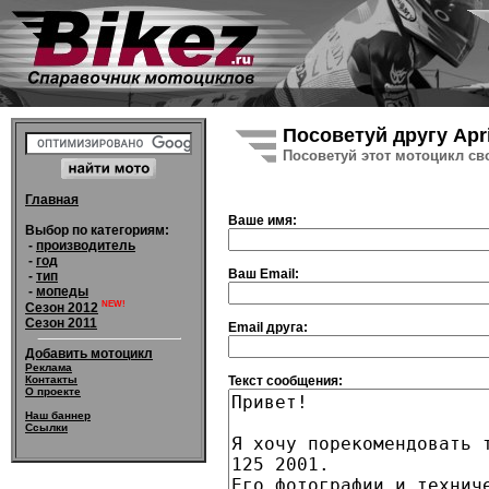
Посоветуй другу Apri
Посоветуй этот мотоцикл св
Главная
Ваше имя:
Выбор по категориям:
-
производитель
-
год
Ваш Email:
-
тип
-
мопеды
NEW!
Сезон 2012
Сезон 2011
Email друга:
Добавить мотоцикл
Реклама
Текст сообщения:
Контакты
О проекте
Наш баннер
Ссылки