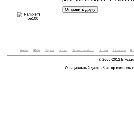
Aprilia
BMW
Cagiva
Ducati
Harley-Davidson
Honda
Kawasaki
K
© 2006-2012
Bikez.r
Официальный дистрибьютор самосвал