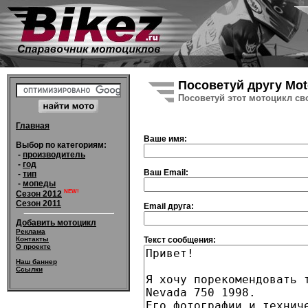
Посоветуй другу Mot
Посоветуй этот мотоцикл св
Главная
Ваше имя:
Выбор по категориям:
-
производитель
-
год
Ваш Email:
-
тип
-
мопеды
NEW!
Сезон 2012
Сезон 2011
Email друга:
Добавить мотоцикл
Реклама
Текст сообщения:
Контакты
О проекте
Наш баннер
Ссылки