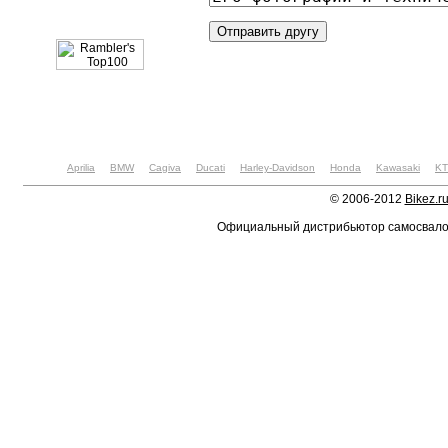
Aprilia
BMW
Cagiva
Ducati
Harley-Davidson
Honda
Kawasaki
K
© 2006-2012
Bikez.r
Официальный дистрибьютор самосвал