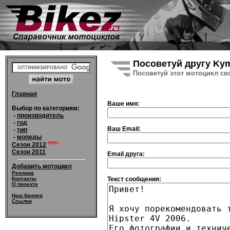
Посоветуй другу Kym
Посоветуй этот мотоцикл св
Главная
Ваше имя:
Выбор по категориям:
-
производитель
-
год
Ваш Email:
-
тип
-
мопеды
NEW!
Сезон 2012
Сезон 2011
Email друга:
Добавить мотоцикл
Реклама
Текст сообщения:
Контакты
О проекте
Наш баннер
Ссылки