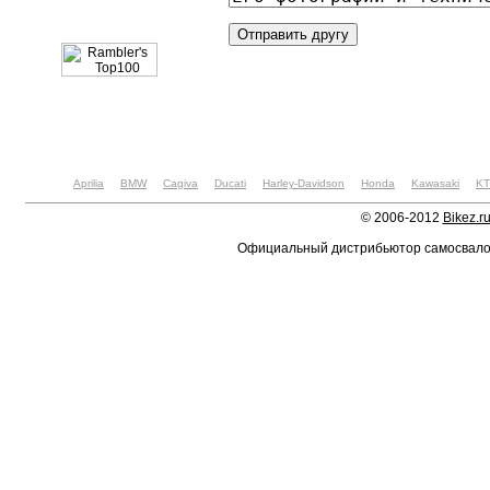
Aprilia
BMW
Cagiva
Ducati
Harley-Davidson
Honda
Kawasaki
K
© 2006-2012
Bikez.r
Официальный дистрибьютор самосвал