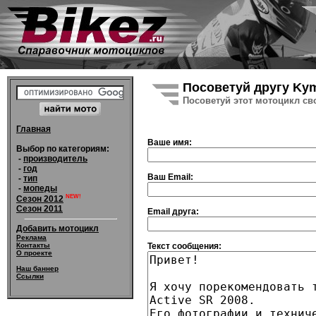
Посоветуй другу Kym
Посоветуй этот мотоцикл св
Главная
Ваше имя:
Выбор по категориям:
-
производитель
-
год
Ваш Email:
-
тип
-
мопеды
NEW!
Сезон 2012
Сезон 2011
Email друга:
Добавить мотоцикл
Реклама
Текст сообщения:
Контакты
О проекте
Наш баннер
Ссылки