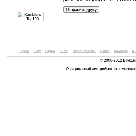
Aprilia
BMW
Cagiva
Ducati
Harley-Davidson
Honda
Kawasaki
K
© 2006-2012
Bikez.r
Официальный дистрибьютор самосвал