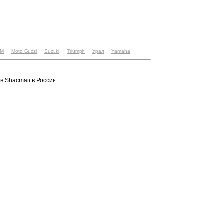
TM
Moto Guzzi
Suzuki
Triumph
Урал
Yamaha
u
ов
Shacman
в России