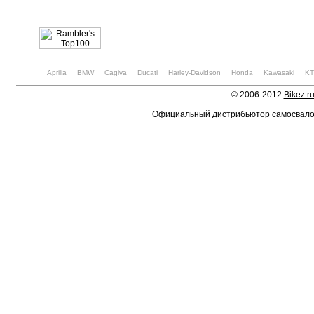
Aprilia
BMW
Cagiva
Ducati
Harley-Davidson
Honda
Kawasaki
K
© 2006-2012
Bikez.r
Официальный дистрибьютор самосвал