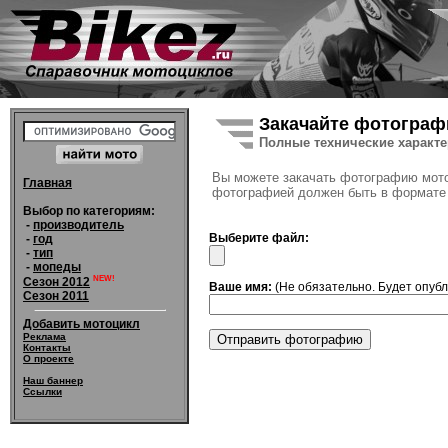
Закачайте фотограф
Полные технические характ
Вы можете закачать фотографию мотоц
Главная
фотографией должен быть в формате 
Выбор по категориям:
-
производитель
Выберите файл:
-
год
-
тип
-
мопеды
NEW!
Сезон 2012
Ваше имя:
(Не обязательно. Будет опуб
Сезон 2011
Добавить мотоцикл
Реклама
Контакты
О проекте
Наш баннер
Ссылки