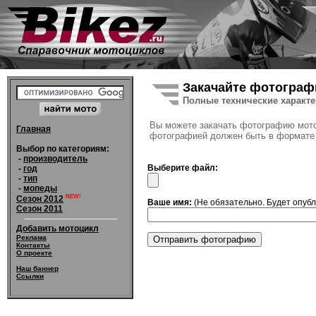
Закачайте фотограф
Полные технические характ
Вы можете закачать фотографию мотоц
Главная
фотографией должен быть в формате 
Выбор по категориям:
-
производитель
Выберите файл:
-
год
-
тип
-
мопеды
NEW!
Сезон 2012
Ваше имя:
(Не обязательно. Будет опуб
Сезон 2011
Добавить мотоцикл
Реклама
Контакты
О проекте
Наш баннер
Ссылки