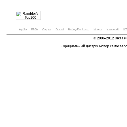
Aprilia
BMW
Cagiva
Ducati
Harley-Davidson
Honda
Kawasaki
K
© 2006-2012
Bikez.r
Официальный дистрибьютор самосвал