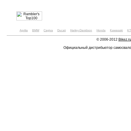
Aprilia
BMW
Cagiva
Ducati
Harley-Davidson
Honda
Kawasaki
K
© 2006-2012
Bikez.r
Официальный дистрибьютор самосвал