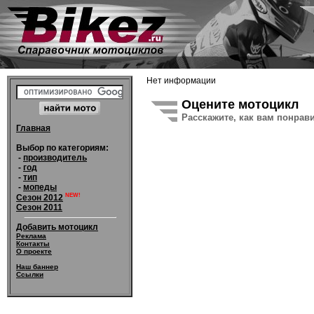
Нет информации
Оцените мотоцикл
Расскажите, как вам понрав
Главная
Выбор по категориям:
-
производитель
-
год
-
тип
-
мопеды
NEW!
Сезон 2012
Сезон 2011
Добавить мотоцикл
Реклама
Контакты
О проекте
Наш баннер
Ссылки