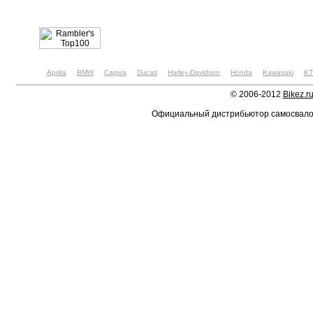
Aprilia
BMW
Cagiva
Ducati
Harley-Davidson
Honda
Kawasaki
K
© 2006-2012
Bikez.r
Официальный дистрибьютор самосвал