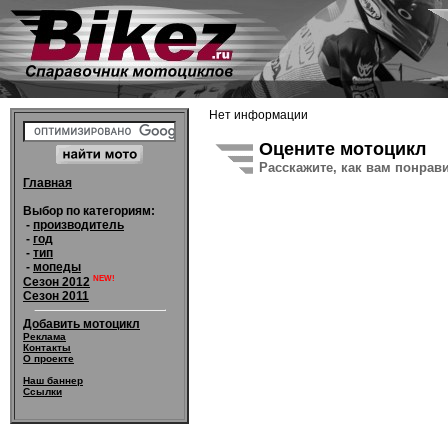
Нет информации
Оцените мотоцикл
Расскажите, как вам понрав
Главная
Выбор по категориям:
-
производитель
-
год
-
тип
-
мопеды
NEW!
Сезон 2012
Сезон 2011
Добавить мотоцикл
Реклама
Контакты
О проекте
Наш баннер
Ссылки