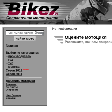
Нет информации
Оцените мотоцикл
Расскажите, как вам понрав
Главная
Выбор по категориям:
-
производитель
-
год
-
тип
-
мопеды
NEW!
Сезон 2012
Сезон 2011
Добавить мотоцикл
Реклама
Контакты
О проекте
Наш баннер
Ссылки