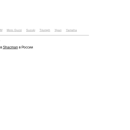
TM
Moto Guzzi
Suzuki
Triumph
Урал
Yamaha
u
ов
Shacman
в России