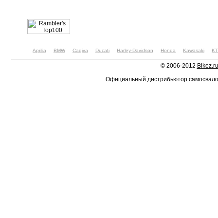
Aprilia
BMW
Cagiva
Ducati
Harley-Davidson
Honda
Kawasaki
K
© 2006-2012
Bikez.r
Официальный дистрибьютор самосвал