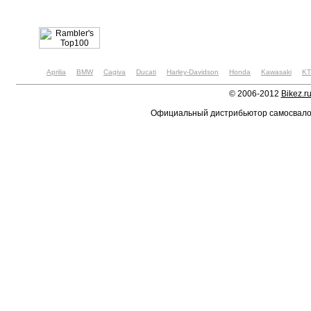
Aprilia
BMW
Cagiva
Ducati
Harley-Davidson
Honda
Kawasaki
K
© 2006-2012
Bikez.r
Официальный дистрибьютор самосвал