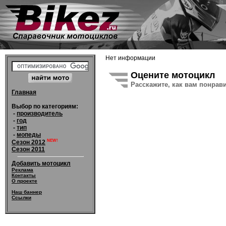
Нет информации
Оцените мотоцикл
Расскажите, как вам понрав
Главная
Выбор по категориям:
-
производитель
-
год
-
тип
-
мопеды
NEW!
Сезон 2012
Сезон 2011
Добавить мотоцикл
Реклама
Контакты
О проекте
Наш баннер
Ссылки