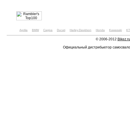
Aprilia
BMW
Cagiva
Ducati
Harley-Davidson
Honda
Kawasaki
K
© 2006-2012
Bikez.r
Официальный дистрибьютор самосвал