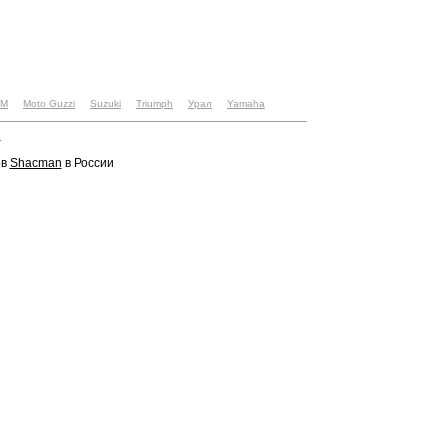
TM
Moto Guzzi
Suzuki
Triumph
Урал
Yamaha
u
ов
Shacman
в России