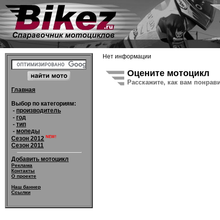
Нет информации
Оцените мотоцикл
Расскажите, как вам понрав
Главная
Выбор по категориям:
-
производитель
-
год
-
тип
-
мопеды
NEW!
Сезон 2012
Сезон 2011
Добавить мотоцикл
Реклама
Контакты
О проекте
Наш баннер
Ссылки