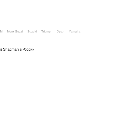
TM
Moto Guzzi
Suzuki
Triumph
Урал
Yamaha
u
ов
Shacman
в России