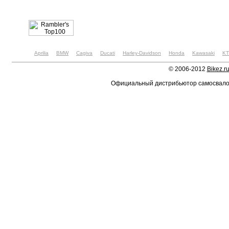
Aprilia
BMW
Cagiva
Ducati
Harley-Davidson
Honda
Kawasaki
K
© 2006-2012
Bikez.r
Официальный дистрибьютор самосвал