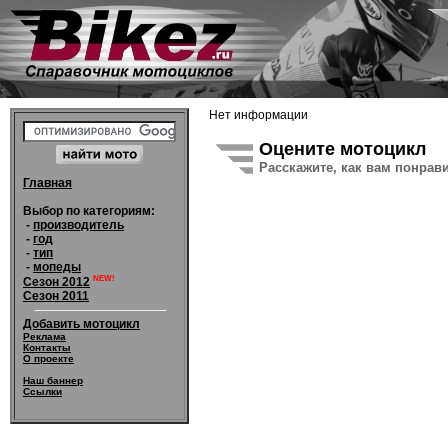
Нет информации
Оцените мотоцикл
Расскажите, как вам понрав
Главная
Выбор по категориям:
-
производитель
-
год
-
тип
-
мопеды
NEW!
Сезон 2012
Сезон 2011
Добавить мотоцикл
Реклама
Контакты
О проекте
Наш баннер
Ссылки