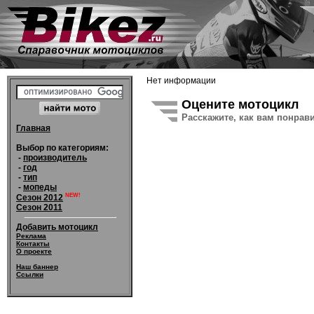
Нет информации
Оцените мотоцикл
Расскажите, как вам понрав
Главная
Выбор по категориям:
-
производитель
-
год
-
тип
-
мопеды
NEW!
Сезон 2012
Сезон 2011
Добавить мотоцикл
Реклама
Контакты
О проекте
Наш баннер
Ссылки