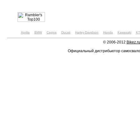
Aprilia
BMW
Cagiva
Ducati
Harley-Davidson
Honda
Kawasaki
K
© 2006-2012
Bikez.r
Официальный дистрибьютор самосвал