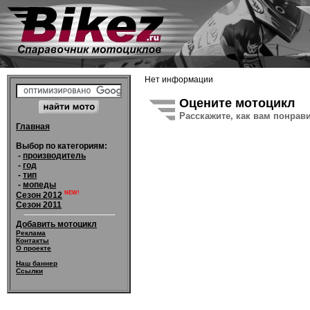
Нет информации
Оцените мотоцикл
Расскажите, как вам понрав
Главная
Выбор по категориям:
-
производитель
-
год
-
тип
-
мопеды
NEW!
Сезон 2012
Сезон 2011
Добавить мотоцикл
Реклама
Контакты
О проекте
Наш баннер
Ссылки