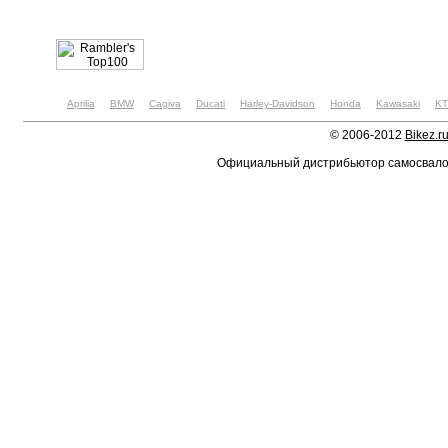
Aprilia
BMW
Cagiva
Ducati
Harley-Davidson
Honda
Kawasaki
K
© 2006-2012
Bikez.r
Официальный дистрибьютор самосвал