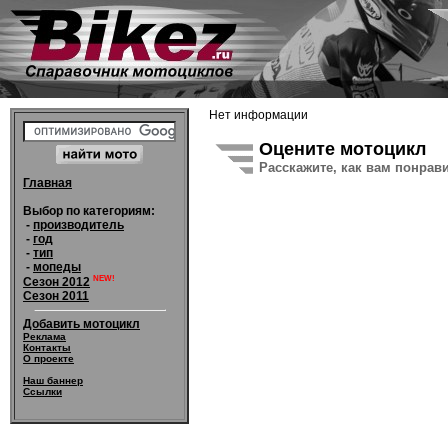
Нет информации
Оцените мотоцикл
Расскажите, как вам понрав
Главная
Выбор по категориям:
-
производитель
-
год
-
тип
-
мопеды
NEW!
Сезон 2012
Сезон 2011
Добавить мотоцикл
Реклама
Контакты
О проекте
Наш баннер
Ссылки