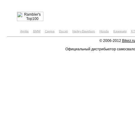
Aprilia
BMW
Cagiva
Ducati
Harley-Davidson
Honda
Kawasaki
K
© 2006-2012
Bikez.r
Официальный дистрибьютор самосвал