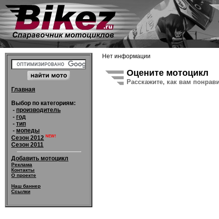
Нет информации
Оцените мотоцикл
Расскажите, как вам понрав
Главная
Выбор по категориям:
-
производитель
-
год
-
тип
-
мопеды
NEW!
Сезон 2012
Сезон 2011
Добавить мотоцикл
Реклама
Контакты
О проекте
Наш баннер
Ссылки