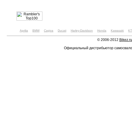
Aprilia
BMW
Cagiva
Ducati
Harley-Davidson
Honda
Kawasaki
K
© 2006-2012
Bikez.r
Официальный дистрибьютор самосвал