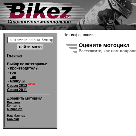
Нет информации
Оцените мотоцикл
Расскажите, как вам понрав
Главная
Выбор по категориям:
-
производитель
-
год
-
тип
-
мопеды
NEW!
Сезон 2012
Сезон 2011
Добавить мотоцикл
Реклама
Контакты
О проекте
Наш баннер
Ссылки