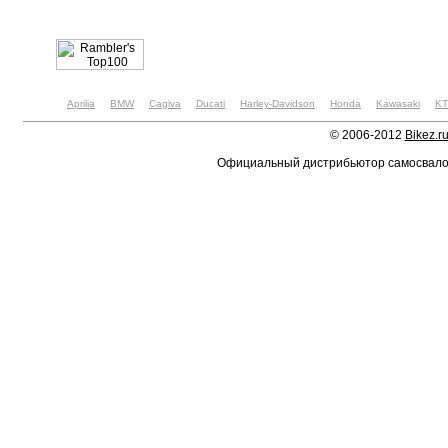
Aprilia
BMW
Cagiva
Ducati
Harley-Davidson
Honda
Kawasaki
K
© 2006-2012
Bikez.r
Официальный дистрибьютор самосвал