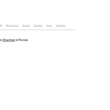
TM
Moto Guzzi
Suzuki
Triumph
Урал
Yamaha
u
ов
Shacman
в России