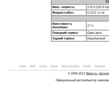
Ск
Макс. скорость:
170.0 (105.6 mp
Мощность/Вес:
0.2211 л.с./кг
Вместимость
17 л.
бензобака:
Передний тормоз:
Один диск
Задний тормоз:
Барабанный
Aprilia
BMW
Cagiva
Ducati
Harley-Davidson
Honda
Kawasaki
© 2006-2012
Bikez.ru - Катал
Официальный дистрибьютор самосв