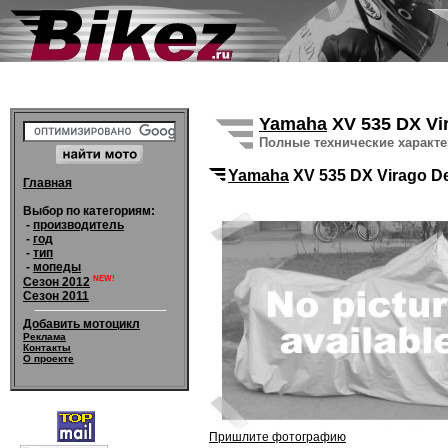
Yamaha
XV 535 DX Vi
Полные технические характ
Yamaha
XV 535 DX Virago D
Главная
Выбор по категориям:
-
производитель
-
год
-
тип
-
мопеды
NEW!
Сезон 2012
Сезон 2011
Добавить мотоцикл
Реклама
Контакты
О проекте
Пришлите фотографию