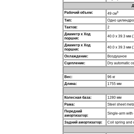
Д
Рабочий объем:
3
49 см
Тип:
Одно цилиндр
Тактов:
2
Диаметр х Ход
40.0 x 39.3 мм (
поршня:
Диаметр х Ход
40.0 x 39.3 мм (
поршня:
Охлаждение:
Воздушное
Сцепление:
Dry automatic ce
Вес:
96 кг
Длина:
1755 мм
Колесная база:
1280 мм
Рама:
Steel sheet meta
Передний
Single-arm with 
амортизатор:
Задний амортизатор:
Coil spring and 