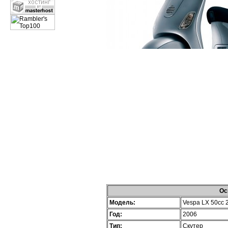
Ос
Модель:
Vespa LX 50cc 
Год:
2006
Тип:
Скутер