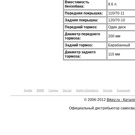
Вместимость
8.6 л.
бензобака:
Передняя покрышка:
110/70-11
Задняя покрышка:
120/70-10
Передний тормоз:
Один диск
Диаметр переднего
200 мм
тормоза:
Задний тормоз:
Барабанный
Диаметр заднего
110 мм
тормоза:
Aprilia
BMW
Cagiva
Ducati
Harley-Davidson
Honda
Kawasaki
© 2006-2012
Bikez.ru - Катал
Официальный дистрибьютор самосв