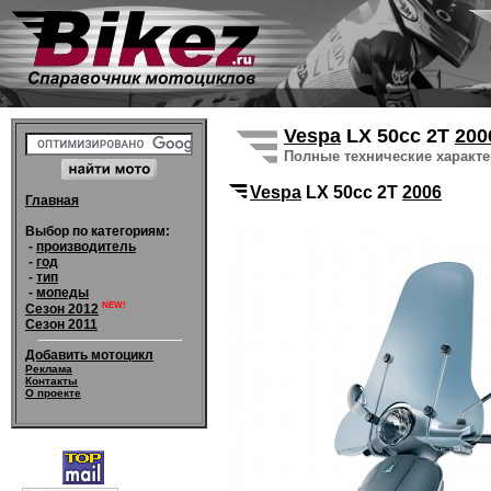
Vespa
LX 50cc 2T
200
Полные технические характ
Vespa
LX 50cc 2T
2006
Главная
Выбор по категориям:
-
производитель
-
год
-
тип
-
мопеды
NEW!
Сезон 2012
Сезон 2011
Добавить мотоцикл
Реклама
Контакты
О проекте