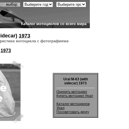
Каталог мотоциклов со всего мира
sidecar)
1973
еристики мотоцикла с фотографиями
)
1973
Ural M-63 (with
sidecar) 1973
Оценить мотоцикл
Купить мотоцикл Урал
Каталог мотоциклов
Урал
Посоветовать другу