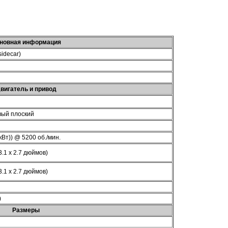
новная информация
sidecar)
вигатель и привод
вый плоский
 кВт)) @ 5200 об./мин.
3.1 x 2.7 дюймов)
3.1 x 2.7 дюймов)
)
Размеры