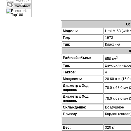
Ос
Модель:
Ural M-63 (with 
Год:
1973
Тип:
Классика
Д
Рабочий объем:
3
650 см
Тип:
Двух цилиндро
Тактов:
4
Мощность:
20.60 л.с. (15.0
Диаметр х Ход
78.0 x 68.0 мм (
поршня:
Диаметр х Ход
78.0 x 68.0 мм (
поршня:
Охлаждение:
Воздушное
Привод:
Кардан (cardan
Вес:
320 кг