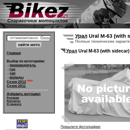
Урал
Ural M-63 (with 
Полные технические характ
Урал
Ural M-63 (with sidecar
Главная
Выбор по категориям:
-
производитель
-
год
-
тип
-
мопеды
NEW!
Сезон 2012
Сезон 2011
Добавить мотоцикл
Реклама
Контакты
О проекте
Пришлите фотографию