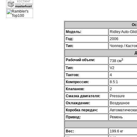
Ос
Модель:
Ridley Auto-Glid
Год:
2006
Тип:
Чоппер / Касто
Д
Рабочий объем:
3
738 см
Тип:
V2
Тактов:
4
Компрессия:
8.5:1
Клапанов:
2
Смазка двигателя:
Pressure
Охлаждение:
Воздушное
Коробка передач:
Автоматическа
Привод:
Ремень
Вес:
199.6 кг