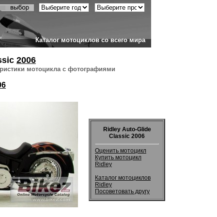
Каталог мотоциклов со всего мира
ssic
2006
еристики мотоцикла с фотографиями
06
Ridley Auto-Glide
Classic 2006
Оценить мотоцикл
Купить мотоцикл
Ridley
Каталог мотоциклов
Ridley
Посоветовать другу