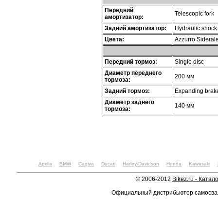
Передний
Telescopic fork
амортизатор:
Задний амортизатор:
Hydraulic shock
Цвета:
Azzurro Siderale
Передний тормоз:
Single disc
Диаметр переднего
200 мм
тормоза:
Задний тормоз:
Expanding brake
Диаметр заднего
140 мм
тормоза:
Aprilia
BMW
Cagiva
Ducati
Harley-Davidson
Honda
Kawasaki
© 2006-2012
Bikez.ru - Катал
Официальный дистрибьютор самосв