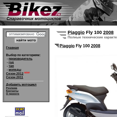
Piaggio
Fly 100
2008
Полные технические характ
Piaggio
Fly 100
2008
Главная
Выбор по категориям:
-
производитель
-
год
-
тип
-
мопеды
NEW!
Сезон 2012
Сезон 2011
Добавить мотоцикл
Реклама
Контакты
О проекте