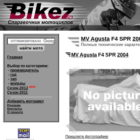
MV Agusta
F4 SPR
20
Полные технические характ
MV Agusta
F4 SPR
2004
Главная
Выбор по категориям:
-
производитель
-
год
-
тип
-
мопеды
NEW!
Сезон 2012
Сезон 2011
Добавить мотоцикл
Реклама
Контакты
О проекте
Пришлите фотографию