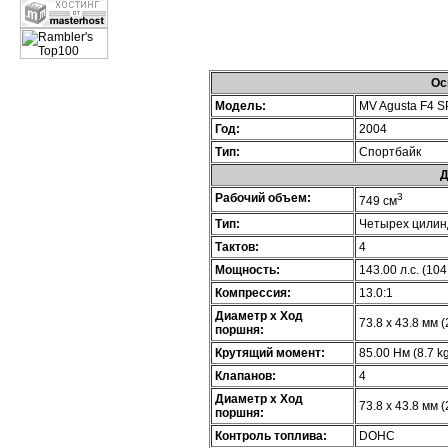
Ос
Модель:
MV Agusta F4 
Год:
2004
Тип:
Спортбайк
Д
Рабочий объем:
3
749 см
Тип:
Четырех цилин
Тактов:
4
Мощность:
143.00 л.с. (10
Компрессия:
13.0:1
Диаметр х Ход
73.8 x 43.8 мм (
поршня:
Крутящий момент:
85.00 Нм (8.7 kg
Клапанов:
4
Диаметр х Ход
73.8 x 43.8 мм (
поршня:
Контроль топлива:
DOHC