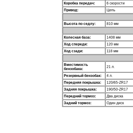
Коробка передач:
6 скорости
Привод:
Цепь
Высота по седлу:
810 мм
Колесная база:
1408 мм
Ход спереди:
120 мм
Ход сзади:
118 мм
Вместимость
21 л.
бензобака:
Резервный бензобак:
4 л.
Передняя покрышка:
120/65-ZR17
Задняя покрышка:
190/50-ZR17
Передний тормоз:
Два диска
Задний тормоз:
Один диск