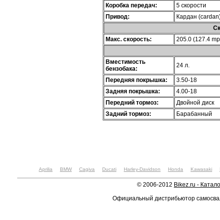
Коробка передач:
5 скорости
Привод:
Кардан (cardan
Ск
Макс. скорость:
205.0 (127.4 mp
Вместимость
24 л.
бензобака:
Передняя покрышка:
3.50-18
Задняя покрышка:
4.00-18
Передний тормоз:
Двойной диск
Задний тормоз:
Барабанный
Aprilia
BMW
Cagiva
Ducati
Harley-Davidson
Honda
Kawasaki
© 2006-2012
Bikez.ru - Катал
Официальный дистрибьютор самосв