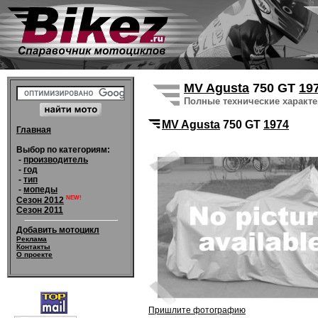
MV Agusta
750 GT
19
Полные технические характ
MV Agusta
750 GT
1974
Главная
Выбор по категориям:
-
производитель
-
год
-
тип
-
мопеды
NEW!
Сезон 2012
Сезон 2011
Добавить мотоцикл
Реклама
Контакты
О проекте
Пришлите фотографию