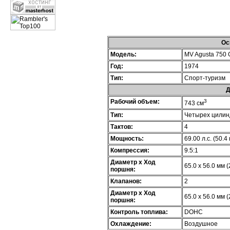
Ос
Модель:
MV Agusta 750 
Год:
1974
Тип:
Спорт-туризм
Д
Рабочий объем:
3
743 см
Тип:
Четырех цилин
Тактов:
4
Мощность:
69.00 л.с. (50.4
Компрессия:
9.5:1
Диаметр х Ход
65.0 x 56.0 мм (
поршня:
Клапанов:
2
Диаметр х Ход
65.0 x 56.0 мм (
поршня:
Контроль топлива:
DOHC
Охлаждение:
Воздушное