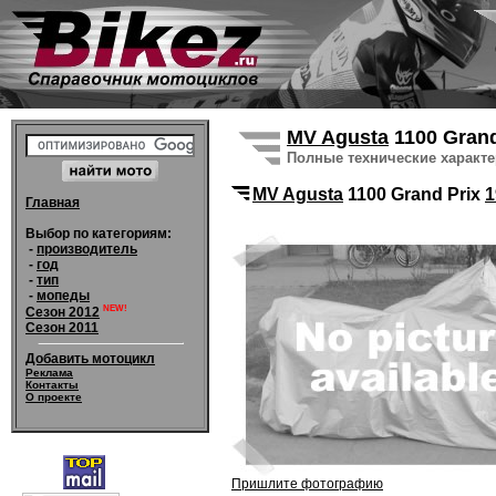
MV Agusta
1100 Gran
Полные технические характ
MV Agusta
1100 Grand Prix
1
Главная
Выбор по категориям:
-
производитель
-
год
-
тип
-
мопеды
NEW!
Сезон 2012
Сезон 2011
Добавить мотоцикл
Реклама
Контакты
О проекте
Пришлите фотографию