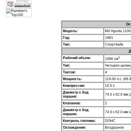
Ос
Модель:
MV Agusta 1100
Год:
1981
Тип:
Спортбайк
Д
Рабочий объем:
3
1066 см
Тип:
Четырех цилин
Тактов:
4
Мощность:
119.00 л.с. (86.
Компрессия:
10.5:1
Диаметр х Ход
74.0 x 62.0 мм (
поршня:
Клапанов:
2
Диаметр х Ход
74.0 x 62.0 мм (
поршня:
Контроль топлива:
DOHC
Охлаждение:
Воздушное