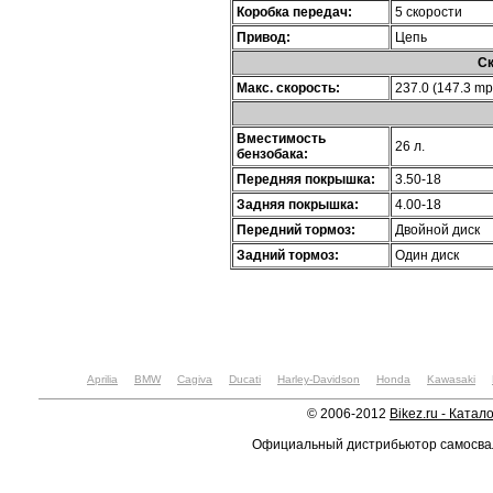
Коробка передач:
5 скорости
Привод:
Цепь
Ск
Макс. скорость:
237.0 (147.3 mp
Вместимость
26 л.
бензобака:
Передняя покрышка:
3.50-18
Задняя покрышка:
4.00-18
Передний тормоз:
Двойной диск
Задний тормоз:
Один диск
Aprilia
BMW
Cagiva
Ducati
Harley-Davidson
Honda
Kawasaki
© 2006-2012
Bikez.ru - Катал
Официальный дистрибьютор самосв