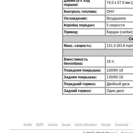
Диаметр х Ход
74.0 x 57.0 мм (
поршня:
Контроль топлива:
OHV
Охлаждение:
Воздушное
Коробка передач:
5 скорости
Привод:
Кардан (cardan
Ск
Макс. скорость:
151.0 (93.8 mph
Вместимость
16 л.
бензобака:
Передняя покрышка:
100/90-18
Задняя покрышка:
130/90-16
Передний тормоз:
Двойной диск
Задний тормоз:
Один диск
Aprilia
BMW
Cagiva
Ducati
Harley-Davidson
Honda
Kawasaki