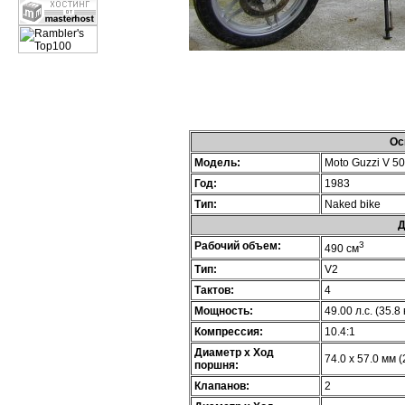
Ос
Модель:
Moto Guzzi V 5
Год:
1983
Тип:
Naked bike
Д
Рабочий объем:
3
490 см
Тип:
V2
Тактов:
4
Мощность:
49.00 л.с. (35.8
Компрессия:
10.4:1
Диаметр х Ход
74.0 x 57.0 мм (
поршня:
Клапанов:
2