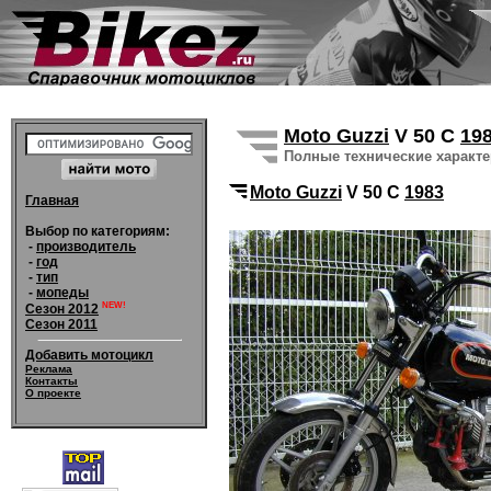
Moto Guzzi
V 50 C
19
Полные технические характ
Moto Guzzi
V 50 C
1983
Главная
Выбор по категориям:
-
производитель
-
год
-
тип
-
мопеды
NEW!
Сезон 2012
Сезон 2011
Добавить мотоцикл
Реклама
Контакты
О проекте