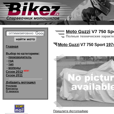
Moto Guzzi
V7 750 Sp
Полные технические характ
Moto Guzzi
V7 750 Sport
197
Главная
Выбор по категориям:
-
производитель
-
год
-
тип
-
мопеды
NEW!
Сезон 2012
Сезон 2011
Добавить мотоцикл
Реклама
Контакты
О проекте
Пришлите фотографию