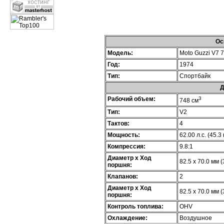
Ос
Модель:
Moto Guzzi V7 7
Год:
1974
Тип:
Спортбайк
Д
Рабочий объем:
3
748 см
Тип:
V2
Тактов:
4
Мощность:
62.00 л.с. (45.3
Компрессия:
9.8:1
Диаметр х Ход
82.5 x 70.0 мм (
поршня:
Клапанов:
2
Диаметр х Ход
82.5 x 70.0 мм (
поршня:
Контроль топлива:
OHV
Охлаждение:
Воздушное