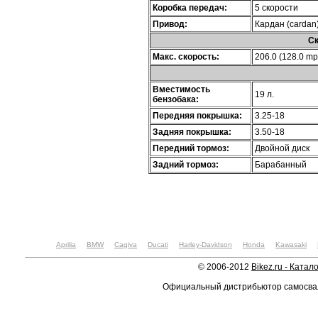
Коробка передач:
5 скорости
Привод:
Кардан (cardan
Ск
Макс. скорость:
206.0 (128.0 mp
Вместимость
19 л.
бензобака:
Передняя покрышка:
3.25-18
Задняя покрышка:
3.50-18
Передний тормоз:
Двойной диск
Задний тормоз:
Барабанный
Aprilia
BMW
Cagiva
Ducati
Harley-Davidson
Honda
Kawasaki
© 2006-2012
Bikez.ru - Катал
Официальный дистрибьютор самосв