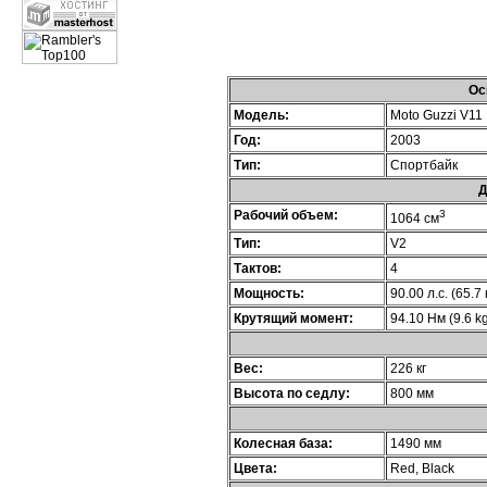
Ос
Модель:
Moto Guzzi V11
Год:
2003
Тип:
Спортбайк
Д
Рабочий объем:
3
1064 см
Тип:
V2
Тактов:
4
Мощность:
90.00 л.с. (65.7
Крутящий момент:
94.10 Нм (9.6 kg
Вес:
226 кг
Высота по седлу:
800 мм
Колесная база:
1490 мм
Цвета:
Red, Black