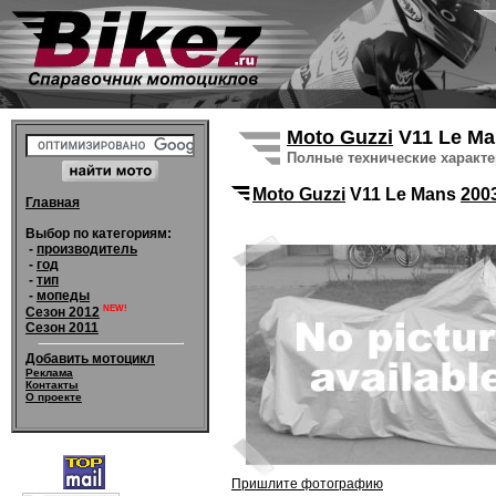
Moto Guzzi
V11 Le M
Полные технические характ
Moto Guzzi
V11 Le Mans
200
Главная
Выбор по категориям:
-
производитель
-
год
-
тип
-
мопеды
NEW!
Сезон 2012
Сезон 2011
Добавить мотоцикл
Реклама
Контакты
О проекте
Пришлите фотографию