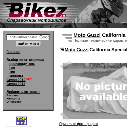
Moto Guzzi
California
Полные технические характ
Moto Guzzi
California Specia
Главная
Выбор по категориям:
-
производитель
-
год
-
тип
-
мопеды
NEW!
Сезон 2012
Сезон 2011
Добавить мотоцикл
Реклама
Контакты
О проекте
Пришлите фотографию