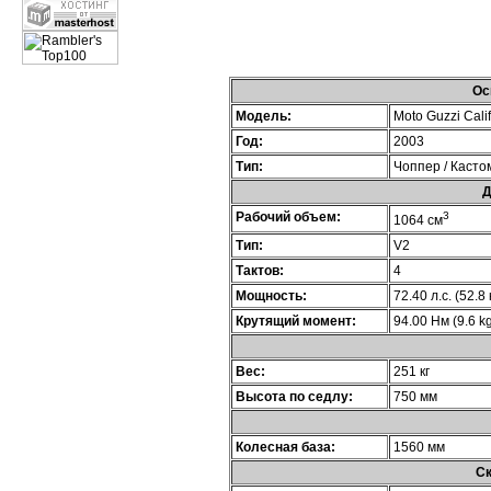
Ос
Модель:
Moto Guzzi Calif
Год:
2003
Тип:
Чоппер / Касто
Д
Рабочий объем:
3
1064 см
Тип:
V2
Тактов:
4
Мощность:
72.40 л.с. (52.8
Крутящий момент:
94.00 Нм (9.6 kg
Вес:
251 кг
Высота по седлу:
750 мм
Колесная база:
1560 мм
Ск