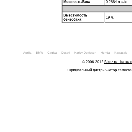
Мощность/Вес:
0.2884 л.с./кг
Вместимость
19 л.
бензобака:
Aprilia
BMW
Cagiva
Ducati
Harley-Davidson
Honda
Kawasaki
© 2006-2012
Bikez.ru - Катал
Официальный дистрибьютор самосв