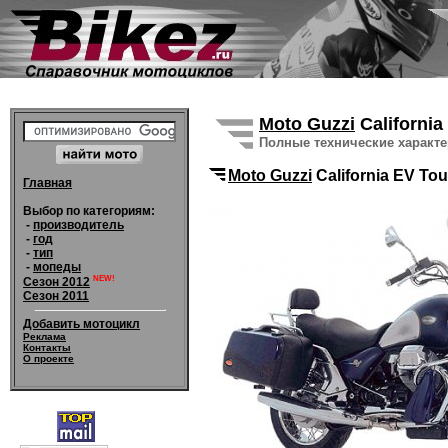
Moto Guzzi
California
Полные технические характ
Moto Guzzi
California EV To
Главная
Выбор по категориям:
-
производитель
-
год
-
тип
-
мопеды
NEW!
Сезон 2012
Сезон 2011
Добавить мотоцикл
Реклама
Контакты
О проекте