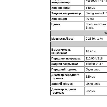
Marzocchi 45 m
амортизатор:
Ход спереди:
140 мм
Задний амортизатор:
Swing arm with 
Ход сзади:
89 мм
Цвета:
Black and Chrom
Black.
Ск
Мощность/Вес:
0.2846 л.с./кг
Вместимость
18.96 л.
бензобака:
Передняя покрышка:
110/90-VB18
Задняя покрышка:
150/80-VB17
Передний тормоз:
Один диск
Диаметр переднего
320 мм
тормоза:
Задний тормоз:
Один диск
Диаметр заднего
282 мм
тормоза: