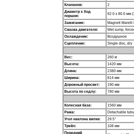
Клапанов:
2
Диаметр х Ход
92.0 x 80.0 мм (
поршня:
Зажигание:
Magneti Marelli I
Смазка двигателя:
Wet sump, forced 
Охлаждение:
Воздушное
Сцепление:
Single disc, dry
Вес:
260 кг
Высота:
1420 мм
Длина:
2380 мм
Ширина:
814 мм
Дорожный просвет:
190 мм
Высота по седлу:
780 мм
Колесная база:
1560 мм
Рама:
Detachable tubu
Угол наклона вилки:
29.5°
Трейл:
108 мм
Передний