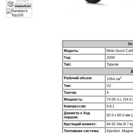
Ос
Модель:
Moto Guzzi Cali
Год:
2006
Тип:
Туризм
Д
Рабочий объем:
3
1064 см
Тип:
V2
Тактов:
4
Мощность:
74.00 л.с. (54.0
Компрессия:
9.8:1
Диаметр х Ход
92.0 x 80.0 мм (
поршня:
Крутящий момент:
94.92 Нм (9.7 kg
Топливная система:
Injection. Magne