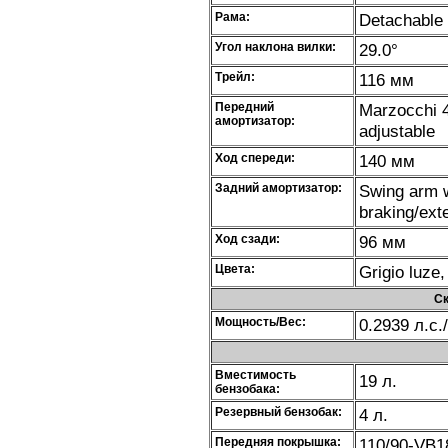
Рама:
Detachable 
Угол наклона вилки:
29.0°
Трейл:
116 мм
Передний
Marzocchi 4
амортизатор:
adjustable
Ход спереди:
140 мм
Задний амортизатор:
Swing arm w
braking/ext
Ход сзади:
96 мм
Цвета:
Grigio luze
Ск
Мощность/Вес:
0.2939 л.с./
Вместимость
19 л.
бензобака:
Резервный бензобак:
4 л.
Передняя покрышка:
110/90-VB1