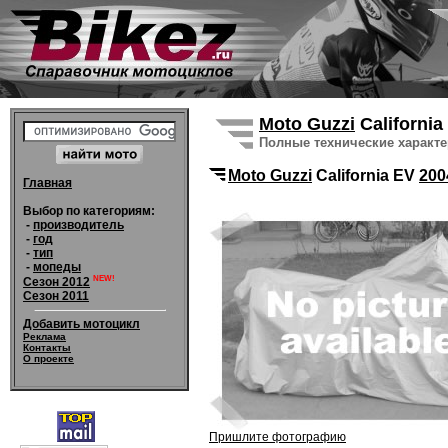
Moto Guzzi
Californi
Полные технические характ
Moto Guzzi
California EV
200
Главная
Выбор по категориям:
-
производитель
-
год
-
тип
-
мопеды
NEW!
Сезон 2012
Сезон 2011
Добавить мотоцикл
Реклама
Контакты
О проекте
Пришлите фотографию