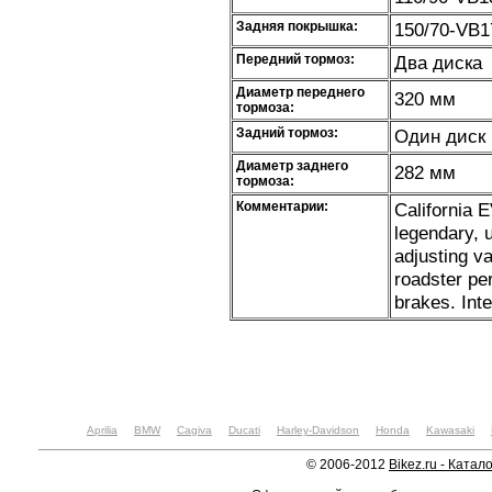
Задняя покрышка:
150/70-VB1
Передний тормоз:
Два диска
Диаметр переднего
320 мм
тормоза:
Задний тормоз:
Один диск
Диаметр заднего
282 мм
тормоза:
Комментарии:
California E
legendary, 
adjusting va
roadster pe
brakes. Int
Aprilia
BMW
Cagiva
Ducati
Harley-Davidson
Honda
Kawasaki
© 2006-2012
Bikez.ru - Катал