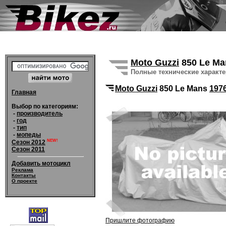
Moto Guzzi
850 Le M
Полные технические характ
Moto Guzzi
850 Le Mans
197
Главная
Выбор по категориям:
-
производитель
-
год
-
тип
-
мопеды
NEW!
Сезон 2012
Сезон 2011
Добавить мотоцикл
Реклама
Контакты
О проекте
Пришлите фотографию