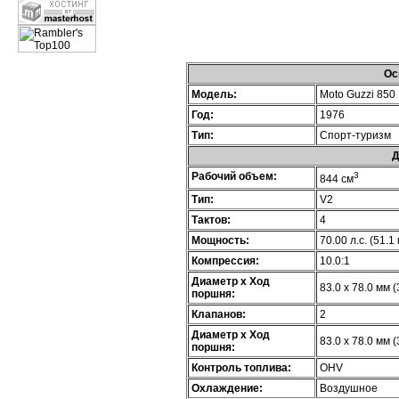
Ос
Модель:
Moto Guzzi 850
Год:
1976
Тип:
Спорт-туризм
Д
Рабочий объем:
3
844 см
Тип:
V2
Тактов:
4
Мощность:
70.00 л.с. (51.1
Компрессия:
10.0:1
Диаметр х Ход
83.0 x 78.0 мм (
поршня:
Клапанов:
2
Диаметр х Ход
83.0 x 78.0 мм (
поршня:
Контроль топлива:
OHV
Охлаждение:
Воздушное