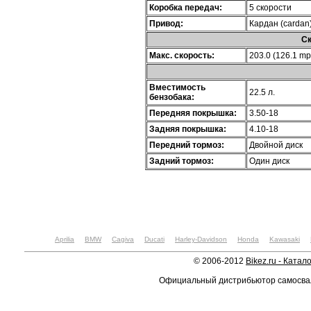
Коробка передач:
5 скорости
Привод:
Кардан (cardan
Ск
Макс. скорость:
203.0 (126.1 mp
Вместимость
22.5 л.
бензобака:
Передняя покрышка:
3.50-18
Задняя покрышка:
4.10-18
Передний тормоз:
Двойной диск
Задний тормоз:
Один диск
Aprilia
BMW
Cagiva
Ducati
Harley-Davidson
Honda
Kawasaki
© 2006-2012
Bikez.ru - Катал
Официальный дистрибьютор самосв