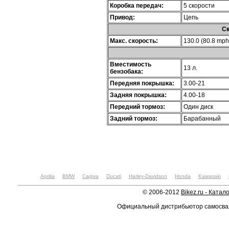
Коробка передач:
5 скорости
Привод:
Цепь
Ск
Макс. скорость:
130.0 (80.8 mph
Вместимость
13 л.
бензобака:
Передняя покрышка:
3.00-21
Задняя покрышка:
4.00-18
Передний тормоз:
Один диск
Задний тормоз:
Барабанный
Aprilia
BMW
Cagiva
Ducati
Harley-Davidson
Honda
Kawasaki
© 2006-2012
Bikez.ru - Катал
Официальный дистрибьютор самосв