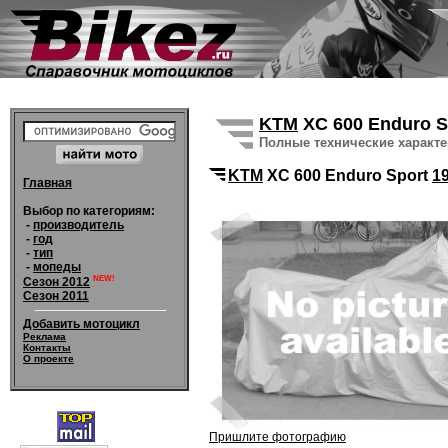
KTM
XC 600 Enduro S
Полные технические характ
KTM
XC 600 Enduro Sport
1
Главная
Выбор по категориям:
-
производитель
-
год
-
тип
-
мопеды
NEW!
Сезон 2012
Сезон 2011
Добавить мотоцикл
Реклама
Контакты
О проекте
Пришлите фотографию