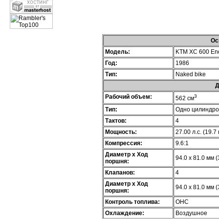
Ос
Модель:
KTM XC 600 End
Год:
1986
Тип:
Naked bike
Д
Рабочий объем:
3
562 см
Тип:
Одно цилиндр
Тактов:
4
Мощность:
27.00 л.с. (19.7
Компрессия:
9.6:1
Диаметр х Ход
94.0 x 81.0 мм (
поршня:
Клапанов:
4
Диаметр х Ход
94.0 x 81.0 мм (
поршня:
Контроль топлива:
OHC
Охлаждение:
Воздушное