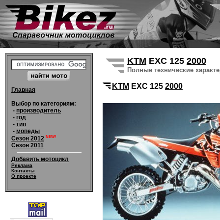
KTM
EXC 125
2000
Полные технические характ
KTM
EXC 125
2000
Главная
Выбор по категориям:
-
производитель
-
год
-
тип
-
мопеды
NEW!
Сезон 2012
Сезон 2011
Добавить мотоцикл
Реклама
Контакты
О проекте