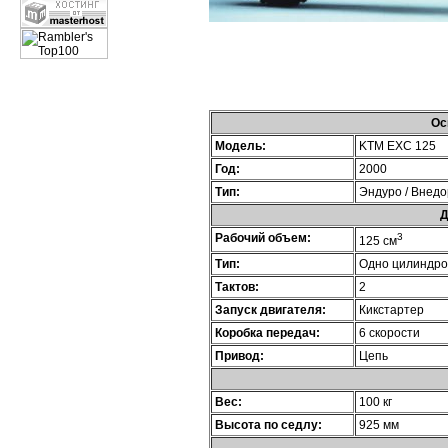
Ос
Модель:
KTM EXC 125
Год:
2000
Тип:
Эндуро / Внед
Д
Рабочий объем:
3
125 см
Тип:
Одно цилиндр
Тактов:
2
Запуск двигателя:
Кикстартер
Коробка передач:
6 скорости
Привод:
Цепь
Вес:
100 кг
Высота по седлу:
925 мм