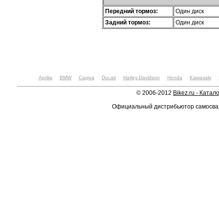
Передний тормоз:
Один диск
Задний тормоз:
Один диск
Aprilia
BMW
Cagiva
Ducati
Harley-Davidson
Honda
Kawasaki
© 2006-2012
Bikez.ru - Катал
Официальный дистрибьютор самосв