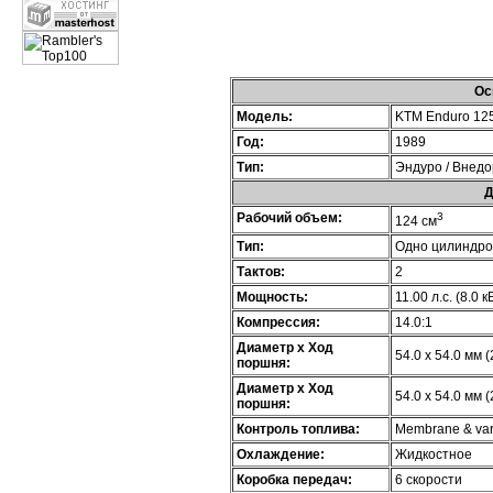
Ос
Модель:
KTM Enduro 12
Год:
1989
Тип:
Эндуро / Внед
Д
Рабочий объем:
3
124 см
Тип:
Одно цилиндр
Тактов:
2
Мощность:
11.00 л.с. (8.0 
Компрессия:
14.0:1
Диаметр х Ход
54.0 x 54.0 мм (
поршня:
Диаметр х Ход
54.0 x 54.0 мм (
поршня:
Контроль топлива:
Membrane & var
Охлаждение:
Жидкостное
Коробка передач:
6 скорости