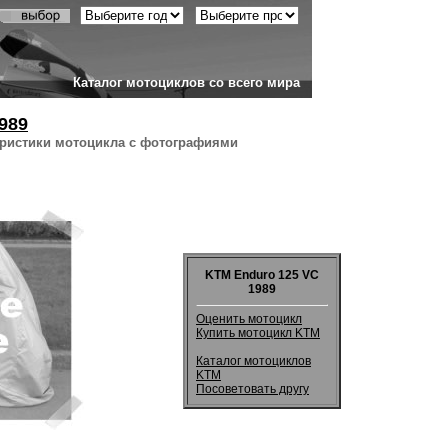
Каталог мотоциклов со всего мира
989
еристики мотоцикла с фотографиями
KTM Enduro 125 VC
1989
Оценить мотоцикл
Купить мотоцикл KTM
Каталог мотоциклов
KTM
Посоветовать другу