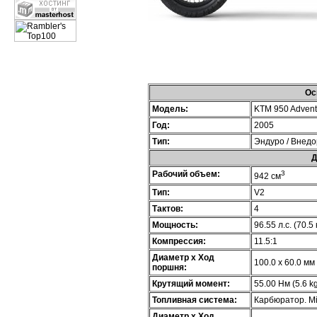
Ос
Модель:
KTM 950 Advent
Год:
2005
Тип:
Эндуро / Внед
Д
Рабочий объем:
3
942 см
Тип:
V2
Тактов:
4
Мощность:
96.55 л.с. (70.5
Компрессия:
11.5:1
Диаметр х Ход
100.0 x 60.0 мм
поршня:
Крутящий момент:
55.00 Нм (5.6 kg
Топливная система:
Карбюратор. Mi
Диаметр х Ход