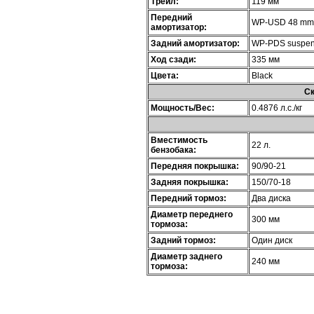
Трейл:
119 мм
Передний
WP-USD 48 mm 
амортизатор:
Задний амортизатор:
WP-PDS suspensi
Ход сзади:
335 мм
Цвета:
Black
Ск
Мощность/Вес:
0.4876 л.с./кг
Вместимость
22 л.
бензобака:
Передняя покрышка:
90/90-21
Задняя покрышка:
150/70-18
Передний тормоз:
Два диска
Диаметр переднего
300 мм
тормоза:
Задний тормоз:
Один диск
Диаметр заднего
240 мм
тормоза: