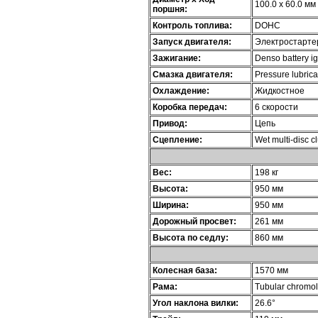
100.0 x 60.0 мм
поршня:
Контроль топлива:
DOHC
Запуск двигателя:
Электростарте
Зажигание:
Denso battery ig
Смазка двигателя:
Pressure lubrica
Охлаждение:
Жидкостное
Коробка передач:
6 скорости
Привод:
Цепь
Сцепление:
Wet multi-disc c
Вес:
198 кг
Высота:
950 мм
Ширина:
950 мм
Дорожный просвет:
261 мм
Высота по седлу:
860 мм
Колесная база:
1570 мм
Рама:
Tubular chromol
Угол наклона вилки:
26.6°