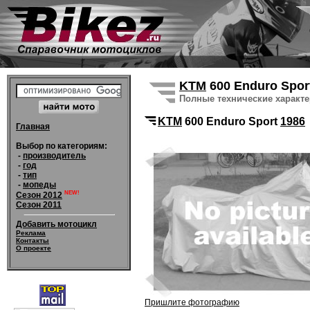
KTM
600 Enduro Spor
Полные технические характ
KTM
600 Enduro Sport
1986
Главная
Выбор по категориям:
-
производитель
-
год
-
тип
-
мопеды
NEW!
Сезон 2012
Сезон 2011
Добавить мотоцикл
Реклама
Контакты
О проекте
Пришлите фотографию