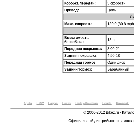
Коробка передач:
5 скорости
Привод:
Цепь
Ск
Макс. скорость:
130.0 (80.8 mph
Вместимость
13 л.
бензобака:
Передняя покрышка:
3.00-21
Задняя покрышка:
4.50-18
Передний тормоз:
Один диск
Задний тормоз:
Барабанный
Aprilia
BMW
Cagiva
Ducati
Harley-Davidson
Honda
Kawasaki
© 2006-2012
Bikez.ru - Катал
Официальный дистрибьютор самосв