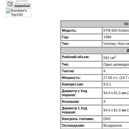
Ос
Модель:
KTM 600 Enduro
Год:
1986
Тип:
Чоппер / Касто
Д
Рабочий объем:
3
562 см
Тип:
Одно цилиндр
Тактов:
4
Мощность:
27.00 л.с. (19.7
Компрессия:
9.6:1
Диаметр х Ход
94.0 x 81.0 мм (
поршня:
Клапанов:
4
Диаметр х Ход
94.0 x 81.0 мм (
поршня:
Контроль топлива:
OHC
Охлаждение:
Воздушное