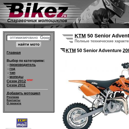
KTM
50 Senior Adven
Полные технические характ
KTM
50 Senior Adventure
20
Главная
Выбор по категориям:
-
производитель
-
год
-
тип
-
мопеды
NEW!
Сезон 2012
Сезон 2011
Добавить мотоцикл
Реклама
Контакты
О проекте