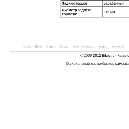
Задний тормоз:
Барабанный
Диаметр заднего
216 мм
тормоза:
Aprilia
BMW
Cagiva
Ducati
Harley-Davidson
Honda
Kawasaki
© 2006-2012
Bikez.ru - Катал
Официальный дистрибьютор самосв