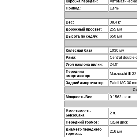
Коробка передач:
Автоматическа
Привод:
Цепь
Вес:
38.4 кг
Дорожный просвет:
255 мм
Высота по седлу:
650 мм
Колесная база:
1030 мм
Рама:
Central double-
Угол наклона вилки:
24.0°
Передний
Marzocchi Ш 3
амортизатор:
Задний амортизатор:
Paioli MC 30 m
Ск
Мощность/Вес:
0.1563 л.с./кг
Вместимость
2 л.
бензобака:
Передний тормоз:
Один диск
Диаметр переднего
216 мм
тормоза: