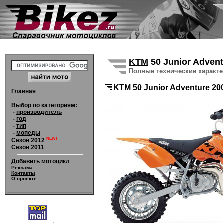
KTM
50 Junior Adven
Полные технические характ
KTM
50 Junior Adventure
20
Главная
Выбор по категориям:
-
производитель
-
год
-
тип
-
мопеды
NEW!
Сезон 2012
Сезон 2011
Добавить мотоцикл
Реклама
Контакты
О проекте