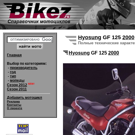
Hyosung
GF 125
2000
Полные технические характ
Hyosung
GF 125
2000
Главная
Выбор по категориям:
-
производитель
-
год
-
тип
-
мопеды
NEW!
Сезон 2012
Сезон 2011
Добавить мотоцикл
Реклама
Контакты
О проекте