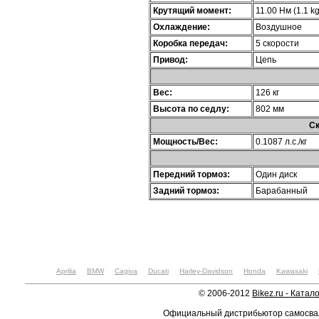
Крутящий момент:
11.00 Нм (1.1 kg
Охлаждение:
Воздушное
Коробка передач:
5 скорости
Привод:
Цепь
Вес:
126 кг
Высота по седлу:
802 мм
Ск
Мощность/Вес:
0.1087 л.с./кг
Передний тормоз:
Один диск
Задний тормоз:
Барабанный
Aprilia
BMW
Cagiva
Ducati
Harley-Davidson
Honda
Kawasaki
© 2006-2012
Bikez.ru - Катал
Официальный дистрибьютор самосв