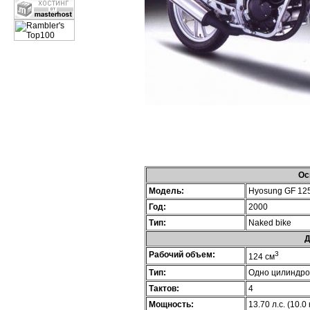
Ос
Модель:
Hyosung GF 12
Год:
2000
Тип:
Naked bike
Д
Рабочий объем:
3
124 см
Тип:
Одно цилиндр
Тактов:
4
Мощность:
13.70 л.с. (10.0