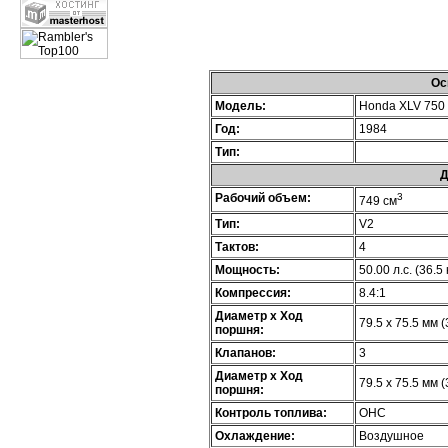
Ос
Модель:
Honda XLV 750 R
Год:
1984
Тип:
Д
Рабочий объем:
3
749 см
Тип:
V2
Тактов:
4
Мощность:
50.00 л.с. (36.5
Компрессия:
8.4:1
Диаметр х Ход
79.5 x 75.5 мм (
поршня:
Клапанов:
3
Диаметр х Ход
79.5 x 75.5 мм (
поршня:
Контроль топлива:
OHC
Охлаждение:
Воздушное