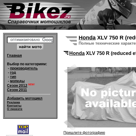
Honda
XLV 750 R (red
Полные технические характ
Honda
XLV 750 R (reduced ef
Главная
Выбор по категориям:
-
производитель
-
год
-
тип
-
мопеды
NEW!
Сезон 2012
Сезон 2011
Добавить мотоцикл
Реклама
Контакты
О проекте
Пришлите фотографию