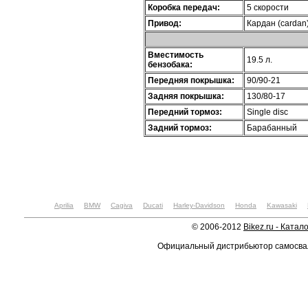
Коробка передач:
5 скорости
Привод:
Кардан (cardan
Вместимость
19.5 л.
бензобака:
Передняя покрышка:
90/90-21
Задняя покрышка:
130/80-17
Передний тормоз:
Single disc
Задний тормоз:
Барабанный
Aprilia
BMW
Cagiva
Ducati
Harley-Davidson
Honda
Kawasaki
© 2006-2012
Bikez.ru - Катал
Официальный дистрибьютор самосв