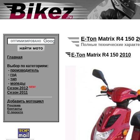
E-Ton
Matrix R4 150
2
Полные технические характ
E-Ton
Matrix R4 150
2010
Главная
Выбор по категориям:
-
производитель
-
год
-
тип
-
мопеды
NEW!
Сезон 2012
Сезон 2011
Добавить мотоцикл
Реклама
Контакты
О проекте