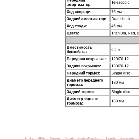
Передний
Telescopic
амортизатор:
Ход спереди:
75 мм
Задний амортизатор:
Dual shock
Ход сзади:
45 мм
Цвета:
Titanium, Red, 
Вместимость
6.5 л.
бензобака:
Передняя покрышка:
120/70-12
Задняя покрышка:
130/70-12
Передний тормоз:
Single disc
Диаметр переднего
180 мм
тормоза:
Задний тормоз:
Single disc
Диаметр заднего
180 мм
тормоза:
Aprilia
BMW
Cagiva
Ducati
Harley-Davidson
Honda
Kawasaki