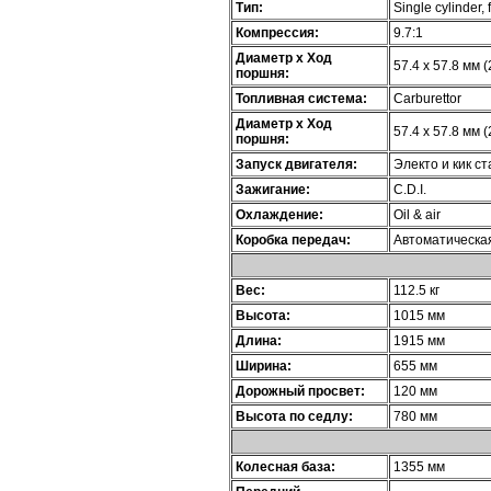
Тип:
Single cylinder, 
Компрессия:
9.7:1
Диаметр х Ход
57.4 x 57.8 мм (
поршня:
Топливная система:
Carburettor
Диаметр х Ход
57.4 x 57.8 мм (
поршня:
Запуск двигателя:
Электо и кик с
Зажигание:
C.D.I.
Охлаждение:
Oil & air
Коробка передач:
Автоматическа
Вес:
112.5 кг
Высота:
1015 мм
Длина:
1915 мм
Ширина:
655 мм
Дорожный просвет:
120 мм
Высота по седлу:
780 мм
Колесная база:
1355 мм