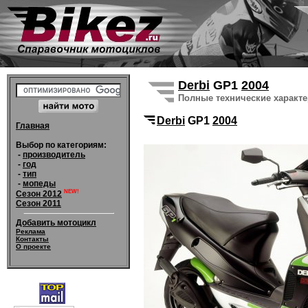
Derbi
GP1
2004
Полные технические характ
Derbi
GP1
2004
Главная
Выбор по категориям:
-
производитель
-
год
-
тип
-
мопеды
NEW!
Сезон 2012
Сезон 2011
Добавить мотоцикл
Реклама
Контакты
О проекте