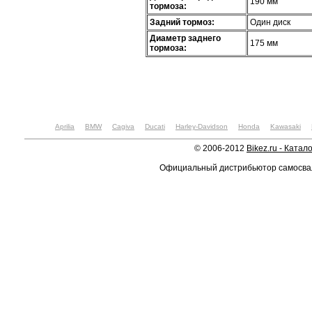
190 мм
тормоза:
Задний тормоз:
Один диск
Диаметр заднего
175 мм
тормоза:
Aprilia
BMW
Cagiva
Ducati
Harley-Davidson
Honda
Kawasaki
© 2006-2012
Bikez.ru - Катал
Официальный дистрибьютор самосв