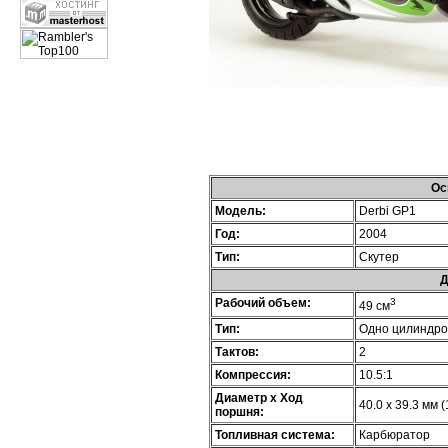
Ос
Модель:
Derbi GP1
Год:
2004
Тип:
Скутер
Д
Рабочий объем:
3
49 см
Тип:
Одно цилиндр
Тактов:
2
Компрессия:
10.5:1
Диаметр х Ход
40.0 x 39.3 мм (
поршня:
Топливная система:
Карбюратор